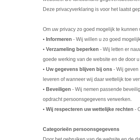
Deze privacyverklaring is voor het laatst g
Om uw privacy zo goed mogelijk te kunnen 
•
Informeren
- Wij willen u zo goed mogeli
•
Verzameling beperken
- Wij letten er na
goede werking van de website en de door u 
•
Uw gegevens blijven bij ons
- Wij geven 
leveren of wanneer wij daar wettelijk toe verp
•
Beveiligen
- Wij nemen passende beveilig
opdracht persoonsgegevens verwerken.
•
Wij respecteren uw wettelijke rechten
- 
Categorieën persoonsgegevens
Door het gebruiken van de website en de d