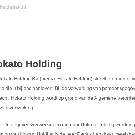
dtechniek.nl
okato Holding
okato Holding BV (hierna: Hokato Holding) streeft ernaar om u
tie die u bij ons aanlevert. Bij de verwerking van persoonsgeg
in acht. Hokato Holding wordt op grond van de Algemene Veror
evensverwerking.
op alle gegevensverwerkingen die door Hokato Holding worden 
ing van Hokato Holding is de heer Patrick Lankhaar, bereikbaa