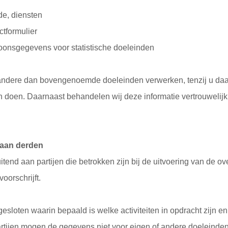
de, diensten
tformulier
oonsgegevens voor statistische doeleinden
andere dan bovengenoemde doeleinden verwerken, tenzij u daar
n doen. Daarnaast behandelen wij deze informatie vertrouwelijk
 aan derden
itend aan partijen die betrokken zijn bij de uitvoering van de o
oorschrijft.
gesloten waarin bepaald is welke activiteiten in opdracht zijn e
tijen mogen de gegevens niet voor eigen of andere doeleinden